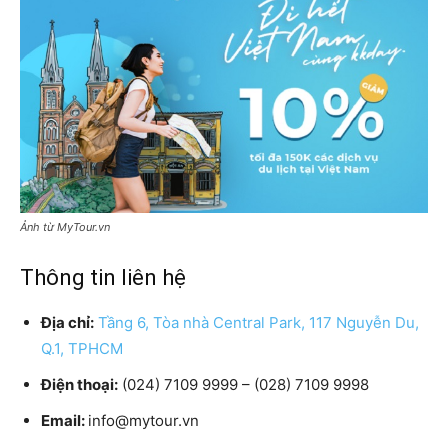
Ảnh từ MyTour.vn
Thông tin liên hệ
Địa chỉ:
Tầng 6, Tòa nhà Central Park, 117 Nguyễn Du,
Q.1, TPHCM
Điện thoại:
(024) 7109 9999 – (028) 7109 9998
Email:
info@mytour.vn