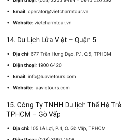
Điện thoại
: (028) 2253 9484 – 0946 220 292
Email
: operator@vietcharmtour.vn
Website
: vietcharmtour.vn
14. Du Lịch Lửa Việt – Quận 5
Địa chỉ
: 677 Trần Hưng Đạo, P.1, Q.5, TPHCM
Điện thoại
: 1900 6420
Email
: info@luavietours.com
Website
: luavietours.com
15. Công Ty TNHH Du lịch Thế Hệ Trẻ
TPHCM – Gò Vấp
Địa chỉ:
105 Lê Lợi, P.4, Q. Gò Vấp, TPHCM
Điện thoại:
(028) 3997 1508