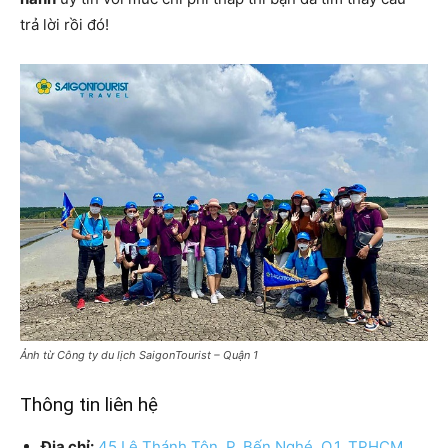
trả lời rồi đó!
Ảnh từ Công ty du lịch SaigonTourist – Quận 1
Thông tin liên hệ
Địa chỉ:
45 Lê Thánh Tôn, P. Bến Nghé, Q.1, TPHCM