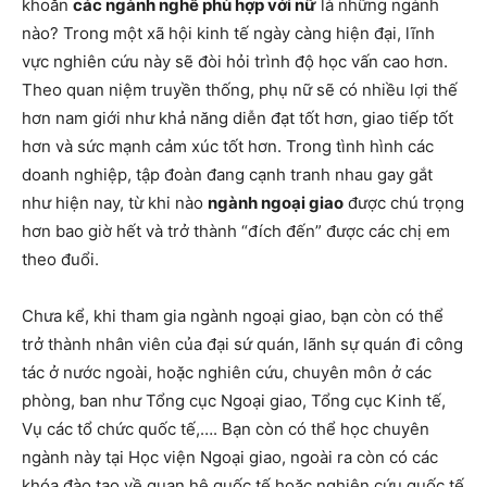
khoăn
các ngành nghề phù hợp với nữ
là những ngành
nào? Trong một xã hội kinh tế ngày càng hiện đại, lĩnh
vực nghiên cứu này sẽ đòi hỏi trình độ học vấn cao hơn.
Theo quan niệm truyền thống, phụ nữ sẽ có nhiều lợi thế
hơn nam giới như khả năng diễn đạt tốt hơn, giao tiếp tốt
hơn và sức mạnh cảm xúc tốt hơn. Trong tình hình các
doanh nghiệp, tập đoàn đang cạnh tranh nhau gay gắt
như hiện nay, từ khi nào
ngành ngoại giao
được chú trọng
hơn bao giờ hết và trở thành “đích đến” được các chị em
theo đuổi.
Chưa kể, khi tham gia ngành ngoại giao, bạn còn có thể
trở thành nhân viên của đại sứ quán, lãnh sự quán đi công
tác ở nước ngoài, hoặc nghiên cứu, chuyên môn ở các
phòng, ban như Tổng cục Ngoại giao, Tổng cục Kinh tế,
Vụ các tổ chức quốc tế,…. Bạn còn có thể học chuyên
ngành này tại Học viện Ngoại giao, ngoài ra còn có các
khóa đào tạo về quan hệ quốc tế hoặc nghiên cứu quốc tế