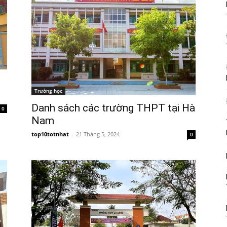
Trường học
Danh sách các trường THPT tại Hà
0
Nam
top10totnhat
-
21 Tháng 5, 2024
0