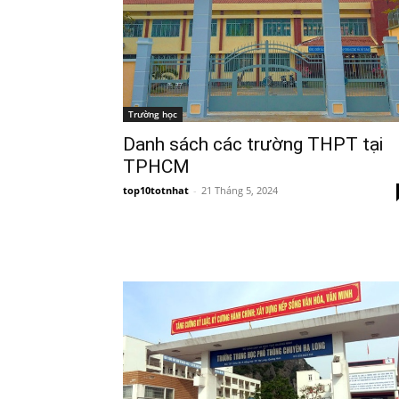
Trường học
Danh sách các trường THPT tại
TPHCM
top10totnhat
-
21 Tháng 5, 2024