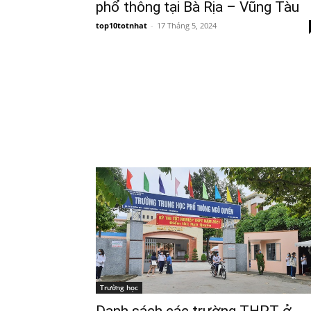
phổ thông tại Bà Rịa – Vũng Tàu
top10totnhat
-
17 Tháng 5, 2024
Trường học
Danh sách các trường THPT ở