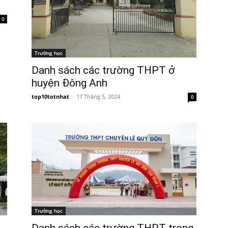
0
Trường học
Danh sách các trường THPT ở
huyện Đông Anh
top10totnhat
-
17 Tháng 5, 2024
0
Trường học