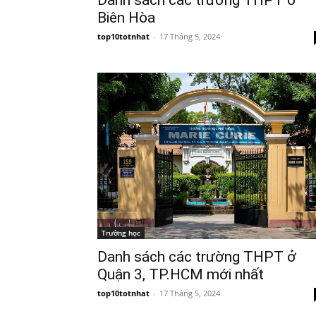
Biên Hòa
top10totnhat
-
17 Tháng 5, 2024
Trường học
Danh sách các trường THPT ở
Quận 3, TP.HCM mới nhất
top10totnhat
-
17 Tháng 5, 2024