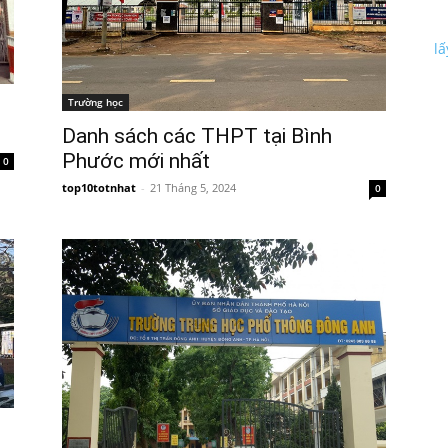
l
Trường học
Danh sách các THPT tại Bình
Phước mới nhất
0
top10totnhat
-
21 Tháng 5, 2024
0