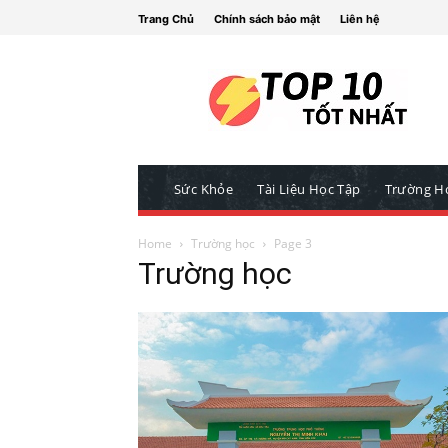
Trang Chủ
Chính sách bảo mật
Liên hệ
Sức Khỏe
Tài Liệu Học Tập
Trường H
Home
Trường học
Page 3
Trường học