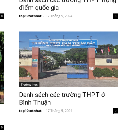
Danh sách các trường THPT trọng
điểm quốc gia
top10totnhat
-
17 Tháng 5, 2024
0
0
Trường học
Danh sách các trường THPT ở
Bình Thuận
top10totnhat
-
17 Tháng 5, 2024
0
0